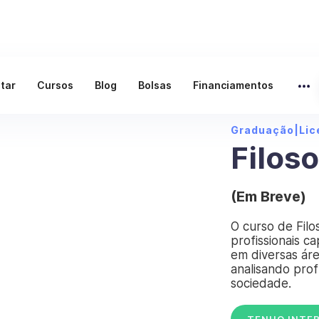
ltar
Cursos
Blog
Bolsas
Financiamentos
Graduação
|
Lic
Filoso
(Em Breve)
O curso de Filo
profissionais c
em diversas área
analisando pro
sociedade.
TENHO INTE