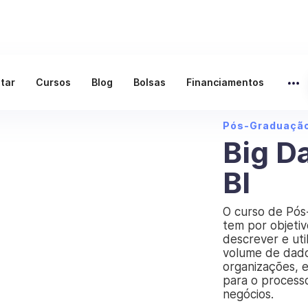
ltar
Cursos
Blog
Bolsas
Financiamentos
Pós-Graduaçã
Big D
BI
O curso de Pós
tem por objetiv
descrever e util
volume de dado
organizações, 
para o process
negócios.