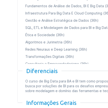
Fundamentos de Análise de Dados, BI E Big Data (
Infraestrutura Para Big Data E Cloud Computing (3
Gestão e Análise Estratégica de Dados (36h)
SQL, ETL e Modelagem de Dados para BI e Big Dat
Ética e Sociedade (36h)
Algoritmos e Jurimetria (36h)
Redes Neuraus e Deep Learning (36h)
Transformações Digitais (36h)
Consultoria e Empreendedorismo (36h)
Diferenciais
Data Mining (Mineração De Dados (36h)
O curso de Big Data para BA e BI tem como propo
Carga horária total:
360h
busca por soluções de BI para os desafios empres
sobre modelagem e domínio das ferramentas e tecn
Tipo de curso:
Especialização
Duração:
09 meses
Informações Gerais
Formato das aulas:
Aulas online