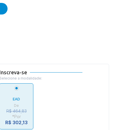
E
Inscreva-se
Selecione a modalidade:
EAD
De
R$ 464,83
*Por
R$ 302,13