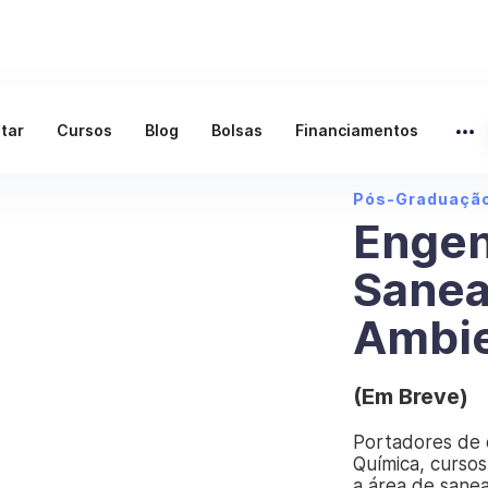
ltar
Cursos
Blog
Bolsas
Financiamentos
Pós-Graduaçã
Engen
Sane
Ambie
(Em Breve)
Portadores de 
Química, cursos
a área de sane