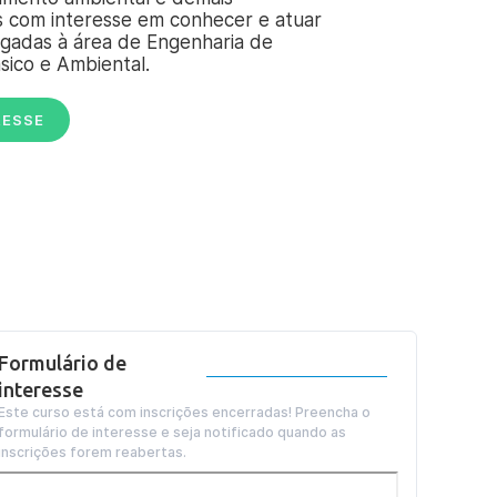
s com interesse em conhecer e atuar
ligadas à área de Engenharia de
ico e Ambiental.
RESSE
Formulário de
interesse
Este curso está com inscrições encerradas! Preencha o
formulário de interesse e seja notificado quando as
inscrições forem reabertas.