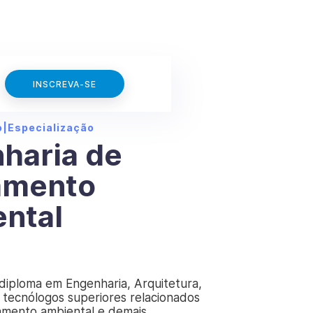
INSCREVA-SE
o
|
Especialização
haria de
amento
ntal
diploma em Engenharia, Arquitetura,
 tecnólogos superiores relacionados
amento ambiental e demais