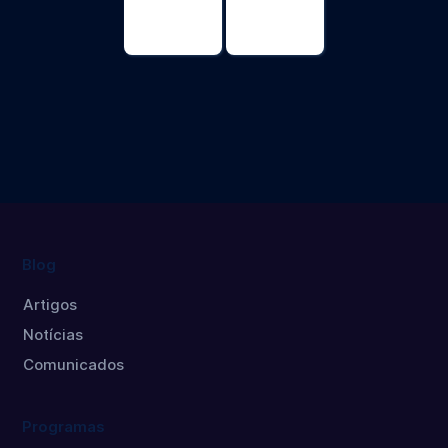
Physical
Physical
Education
Education
Master's
Doctorate
degree
Blog
Artigos
Notícias
Comunicados
Programas