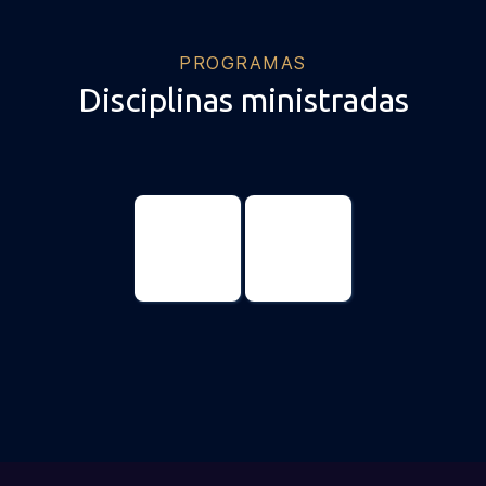
PROGRAMAS
Disciplinas ministradas
Genomic
Genomic
Sciences and
Sciences and
Biotechnology
Biotechnology
Master's
Doctorate
degree