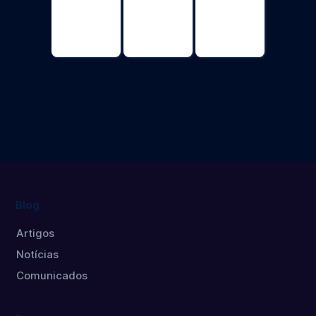
Public Policy
Economics
Economics
Professional
Master's
Doctorate
degree
Master's
degree
Blog
Artigos
Notícias
Comunicados