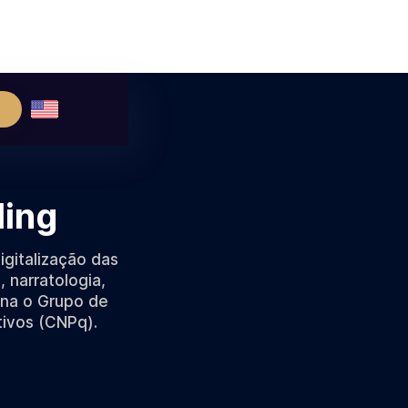
ling
gitalização das
, narratologia,
ena o Grupo de
tivos (CNPq).