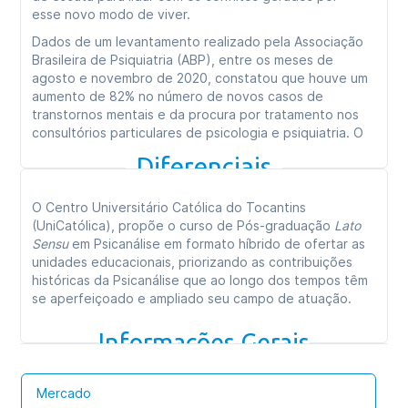
esse novo modo de viver.
Dados de um levantamento realizado pela Associação
Brasileira de Psiquiatria (ABP), entre os meses de
agosto e novembro de 2020, constatou que houve um
aumento de 82% no número de novos casos de
transtornos mentais e da procura por tratamento nos
consultórios particulares de psicologia e psiquiatria. O
estudo mostra ainda que 70% dos pacientes que já
Diferenciais
tinham recebido alta do tratamento tiveram recaídas
durante a pandemia.
O Centro Universitário Católica do Tocantins
Neste contexto, a Psicanálise tem sido uma excelente
(UniCatólica), propõe o curso de Pós-graduação
Lato
fundamentação para as práticas clínicas e
Sensu
em Psicanálise em formato híbrido de ofertar as
psicossociais que visam a saúde mental da população.
unidades educacionais, priorizando as contribuições
Atualmente, a realidade da atuação de profissionais da
históricas da Psicanálise que ao longo dos tempos têm
Psicologia, Psicanálise, Psiquiatria e áreas afins se
se aperfeiçoado e ampliado seu campo de atuação.
expande para absolutamente todos os setores e
mesmo com esse vasto crescimento, os agravos que
Informações Gerais
atingem diretamente a saúde mental do indivíduo
carece ainda hoje de uma formação contínua de
profissionais que atuem nessas áreas.
Mercado