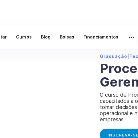
ltar
Cursos
Blog
Bolsas
Financiamentos
Graduação
|
Te
Proce
Geren
O curso de Proc
capacitados a o
tomar decisões 
operacional e 
empresas.
INSCREVA-S