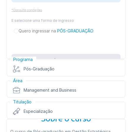
*Consulte condições
E selecione uma forma de ingresso
Quero ingressar na
PÓS-GRADUAÇÃO
Programa
Inscreva-se
Pós-Graduação
Área
Management and Business
Titulação
Especialização
Sobre o curso
O curso de Pós-graduação em Gestão Estratégica