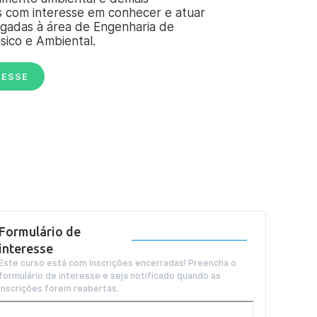
s com interesse em conhecer e atuar
ligadas à área de Engenharia de
ico e Ambiental.
RESSE
Formulário de
interesse
Este curso está com inscrições encerradas! Preencha o
formulário de interesse e seja notificado quando as
inscrições forem reabertas.