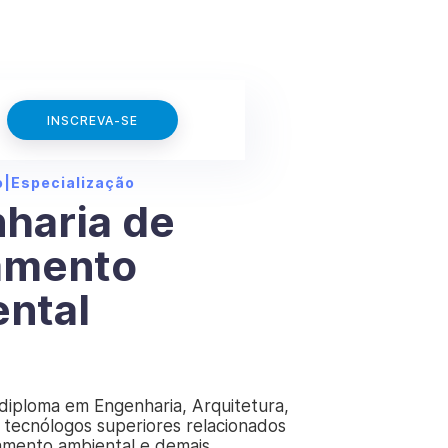
INSCREVA-SE
o
|
Especialização
haria de
amento
ntal
diploma em Engenharia, Arquitetura,
 tecnólogos superiores relacionados
amento ambiental e demais