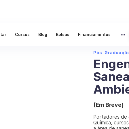
ltar
Cursos
Blog
Bolsas
Financiamentos
Pós-Graduaçã
Engen
Sane
Ambie
(Em Breve)
Portadores de 
Química, cursos
a área de sane