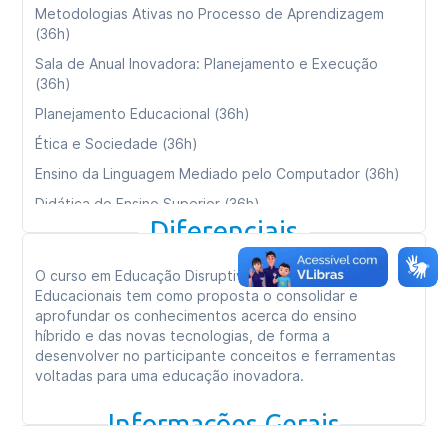
Metodologias Ativas no Processo de Aprendizagem
(36h)
Sala de Anual Inovadora: Planejamento e Execução
(36h)
Planejamento Educacional (36h)
Ética e Sociedade (36h)
Ensino da Linguagem Mediado pelo Computador (36h)
Didática do Ensino Superior (36h)
Diferenciais
Processos Cognitivos e Aprendizagem (36h)
Consultoria e Empreendedorismo (36h)
O curso em Educação Disruptiva e Tecnologias
Ambientes Virtuais de Aprendizagem e Design
Educacionais tem como proposta o consolidar e
Instrucional (36h)
aprofundar os conhecimentos acerca do ensino
híbrido e das novas tecnologias, de forma a
desenvolver no participante conceitos e ferramentas
Carga horária total:
360h
voltadas para uma educação inovadora.
Tipo de curso:
Especialização
Informações Gerais
Duração:
09 meses