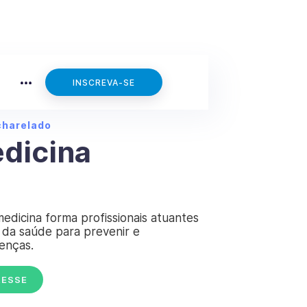
INSCREVA-SE
charelado
dicina
edicina forma profissionais atuantes
 da saúde para prevenir e
enças.
RESSE