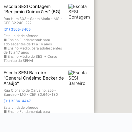
Escola SESI Contagem
"Benjamin Guimarães" (BG)
Rua Hum 303 – Santa Maria - MG -
CEP 32.240-222
(31) 3505-3405
Esta unidade oferece
■ Ensino Fundamental: para
adolescentes de 11 a 14 anos
■ Ensino Médio: para adolescentes
de 15 a 17 anos
■ Ensino Médio do SESI + Curso
Técnico do SENAI
Escola SESI Barreiro
"General Onésimo Becker de
Araújo"
Rua Cipriano de Carvalho, 255 –
Barreiro - MG - CEP 30.640-130
(31) 3384-4447
Esta unidade oferece
■ Ensino Fundamental: para
crianças e adolescentes de 6 a 14
anos
■ Ensino Médio: para adolescentes
de 15 a 17 anos