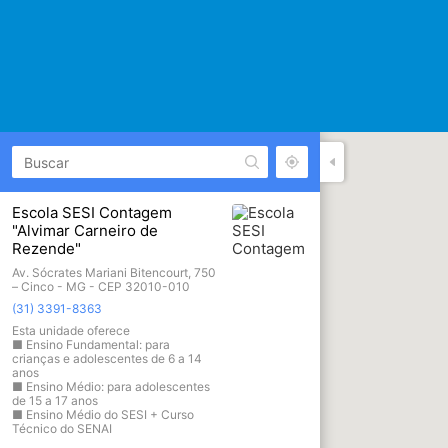
Escola SESI Contagem
"Alvimar Carneiro de
Rezende"
Av. Sócrates Mariani Bitencourt, 750
– Cinco - MG - CEP 32010-010
(31) 3391-8363
Esta unidade oferece
■ Ensino Fundamental: para
crianças e adolescentes de 6 a 14
anos
■ Ensino Médio: para adolescentes
de 15 a 17 anos
■ Ensino Médio do SESI + Curso
Técnico do SENAI