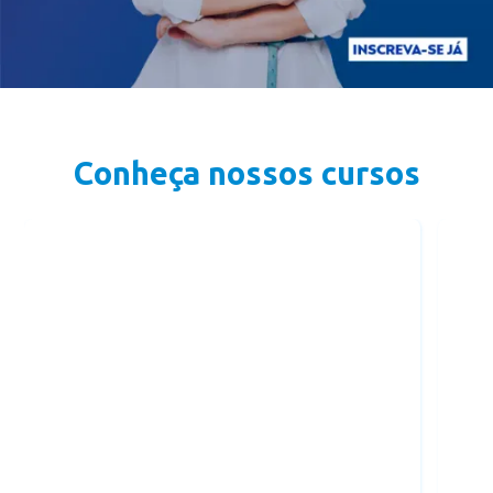
Conheça nossos cursos