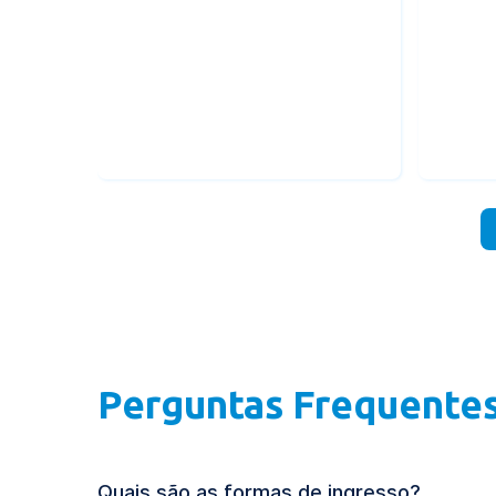
Processos Gerenciais
Segu
|
Graduação
Tecnólogo
Gradu
EAD
EAD
Perguntas Frequente
Quais são as formas de ingresso?