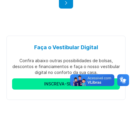
Psicologia
Sis
|
Graduação
Bacharelado
Gra
Presencial
Pres
Faça o Vestibular Digital
Confira abaixo outras possibilidades de bolsas,
descontos e financiamentos e faça o nosso vestibular
digital no conforto da sua casa.
INSCREVA-SE AGORA