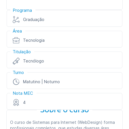
Programa
Graduação
Área
Tecnologia
Titulação
Tecnólogo
Turno
Matutino | Noturno
Nota MEC
4
Sobre o curso
O curso de Sistemas para Internet (WebDesign) forma
profissionais completos, que estudas diversas áres,