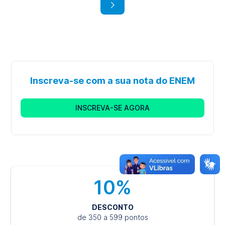
Psicologia
Sis
|
Graduação
Bacharelado
Gra
Presencial
Pres
Inscreva-se com a sua nota do ENEM
INSCREVA-SE AGORA
10%
DESCONTO
de 350 a 599 pontos