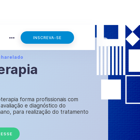
INSCREVA-SE
charelado
erapia
oterapia forma profissionais com
avaliação e diagnóstico do
no, para realização do tratamento
RESSE