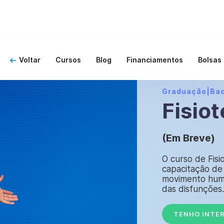
Voltar
Cursos
Blog
Financiamentos
Bolsas
Graduação
|
Ba
Fisiot
(Em Breve)
O curso de Fisi
capacitação de 
movimento huma
das disfunções.
TENHO INTE