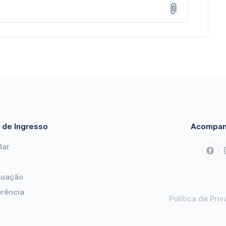
 de Ingresso
Acompan
lar
duação
erência
Política de Pri