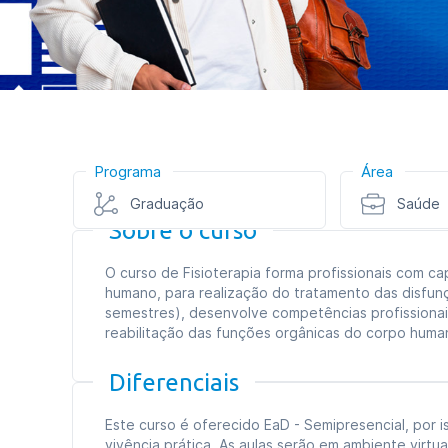
Programa
Área
Graduação
Saúde
Sobre o curso
O curso de Fisioterapia forma profissionais com c
humano, para realização do tratamento das disfun
semestres), desenvolve competências profissionais
reabilitação das funções orgânicas do corpo humano
Diferenciais
Este curso é oferecido EaD - Semipresencial, por i
vivência prática. As aulas serão em ambiente vir