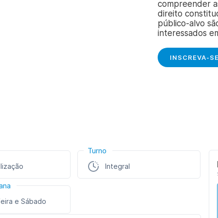
compreender as
direito constitu
público-alvo sã
interessados e
INSCREVA-S
Turno
lização
Integral
ana
feira e Sábado