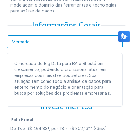
Carga horária total:
360h
modelagem e domínio das ferramentas e tecnologias
para análise de dados.
Tipo de curso:
Especialização
Duração:
09 meses
Informações Gerais
Formato das aulas:
Aulas online
Mercado
O mercado de Big Data para BA e BI está em
crescimento, podendo o profissional atuar em
empresas dos mais diversos setores. Sua
atuação tem como foco a análise de dados para
entendimento do negócio e orientação para
busca por soluções dos problemas empresariais.
Investimentos
Polo Brasil
De 18 x R$ 464,83*, por 18 x R$ 302,13** (-35%)