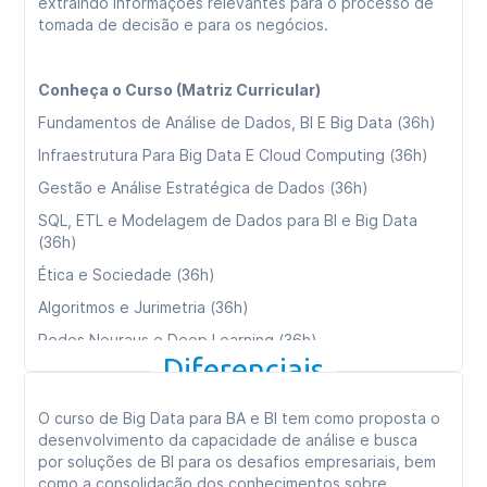
extraindo informações relevantes para o processo de
tomada de decisão e para os negócios.
Conheça o Curso (Matriz Curricular)
Fundamentos de Análise de Dados, BI E Big Data (36h)
Infraestrutura Para Big Data E Cloud Computing (36h)
Gestão e Análise Estratégica de Dados (36h)
SQL, ETL e Modelagem de Dados para BI e Big Data
(36h)
Ética e Sociedade (36h)
Algoritmos e Jurimetria (36h)
Redes Neuraus e Deep Learning (36h)
Diferenciais
Transformações Digitais (36h)
Consultoria e Empreendedorismo (36h)
O curso de Big Data para BA e BI tem como proposta o
Data Mining (Mineração De Dados (36h)
desenvolvimento da capacidade de análise e busca
por soluções de BI para os desafios empresariais, bem
como a consolidação dos conhecimentos sobre