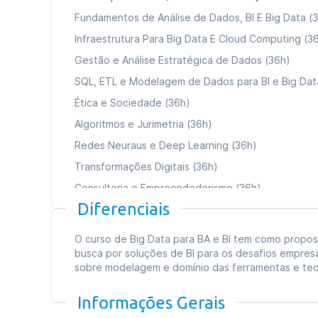
Fundamentos de Análise de Dados, BI E Big Data (
Infraestrutura Para Big Data E Cloud Computing (3
Gestão e Análise Estratégica de Dados (36h)
SQL, ETL e Modelagem de Dados para BI e Big Dat
Ética e Sociedade (36h)
Algoritmos e Jurimetria (36h)
Redes Neuraus e Deep Learning (36h)
Transformações Digitais (36h)
Consultoria e Empreendedorismo (36h)
Diferenciais
Data Mining (Mineração De Dados (36h)
O curso de Big Data para BA e BI tem como propo
Carga horária total:
360h
busca por soluções de BI para os desafios empres
sobre modelagem e domínio das ferramentas e tecn
Tipo de curso:
Especialização
Duração:
09 meses
Informações Gerais
Formato das aulas:
Aulas online