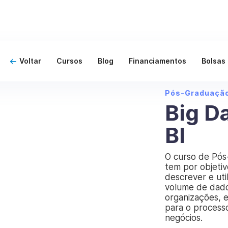
Voltar
Cursos
Blog
Financiamentos
Bolsas
Pós-Graduaçã
Big D
BI
O curso de Pós
tem por objetiv
descrever e util
volume de dado
organizações, 
para o process
negócios.