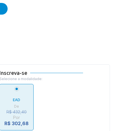
E
Inscreva-se
Selecione a modalidade:
EAD
De
R$ 432,40
Por
R$ 302,68