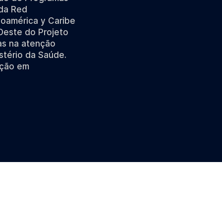
 da Red
inoamérica y Caribe
-Oeste do Projeto
as na atenção
stério da Saúde.
ação em