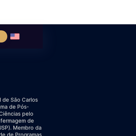
l de São Carlos
ama de Pós-
iências pelo
nfermagem de
(USP). Membro da
ede de Programas