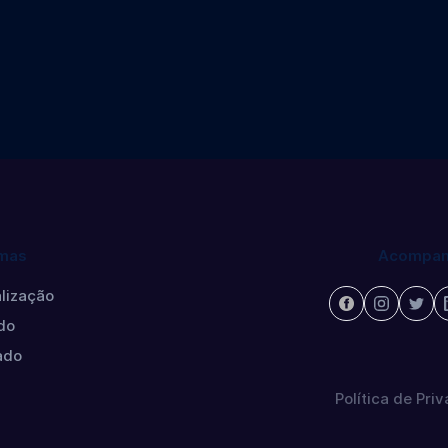
ontology
Gerontology
torate
Master's degree
mas
Acompan
lização
do
ado
Política de Pri