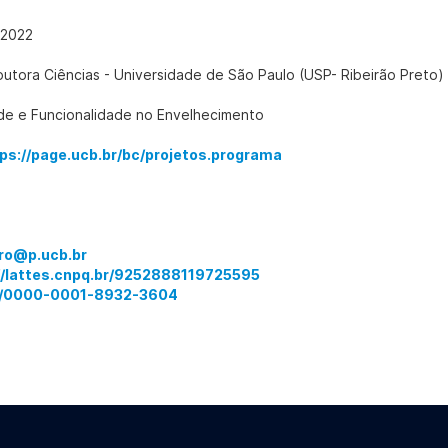
/2022
utora Ciências - Universidade de São Paulo (USP- Ribeirão Preto)
e e Funcionalidade no Envelhecimento
ps://page.ucb.br/bc/projetos.programa
ro@p.ucb.br
//lattes.cnpq.br/9252888119725595
rg/0000-0001-8932-3604