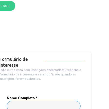
RESSE
Formulário de
interesse
Este curso está com inscrições encerradas! Preencha o
formulário de interesse e seja notificado quando as
inscrições forem reabertas.