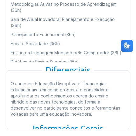
Metodologias Ativas no Processo de Aprendizagem
(36h)
Sala de Anual Inovadora: Planejamento e Execução
(36h)
Planejamento Educacional (36h)
Ética e Sociedade (36h)
Ensino da Linguagem Mediado pelo Computador (36h)
Didática do Ensino Superior (36h)
Diferenciais
Processos Cognitivos e Aprendizagem (36h)
Consultoria e Empreendedorismo (36h)
O curso em Educação Disruptiva e Tecnologias
Ambientes Virtuais de Aprendizagem e Design
Educacionais tem como proposta o consolidar e
Instrucional (36h)
aprofundar os conhecimentos acerca do ensino
híbrido e das novas tecnologias, de forma a
desenvolver no participante conceitos e ferramentas
Carga horária total:
360h
voltadas para uma educação inovadora.
Tipo de curso:
Especialização
Informações Gerais
Duração:
09 meses