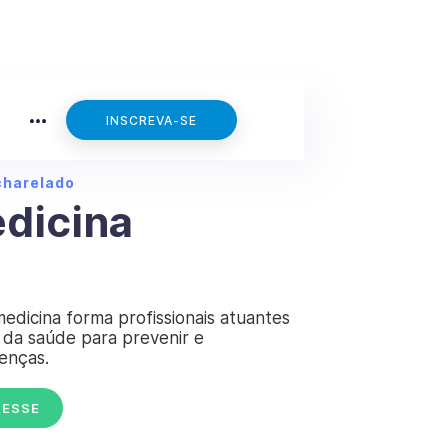
INSCREVA-SE
charelado
dicina
edicina forma profissionais atuantes
 da saúde para prevenir e
enças.
RESSE