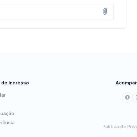
 de Ingresso
Acompan
lar
duação
erência
Política de Pri