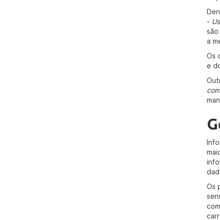
Den
-
Us
são
a me
Os 
e d
Out
com
man
G
Inf
mai
inf
dad
Os 
sen
com
carr