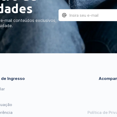
idades
e-mail conteúdos exclusivos,
sidade.
 de Ingresso
Acompan
lar
duação
erência
Política de Pri