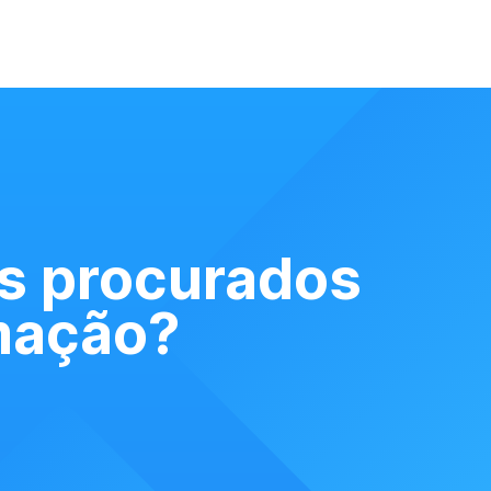
is procurados
mação?