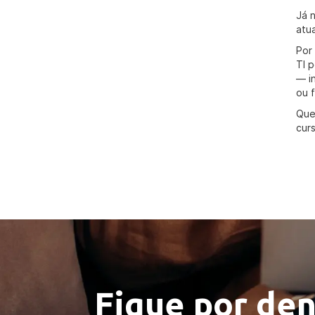
Já n
atu
Por
TI 
— i
ou 
Que
cur
Fique por den