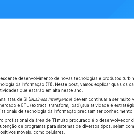
rescente desenvolvimento de novas tecnologias e produtos turbinou
nologia da Informação (TI). Neste post, vamos explicar quais os c
atividades que estarão em alta neste ano.
nalistas de BI (
Business Intelligence
) devem continuar a ser muito 
mercado e ETL (extract, transform, load),sua atividade é estratég
fissionais de tecnologia da informação precisam ter conheciment
ro profissional da área de TI muito procurado é o desenvolvedor 
utenção de programas para sistemas de diversos tipos, sejam com
positivos móveis, como celulares.