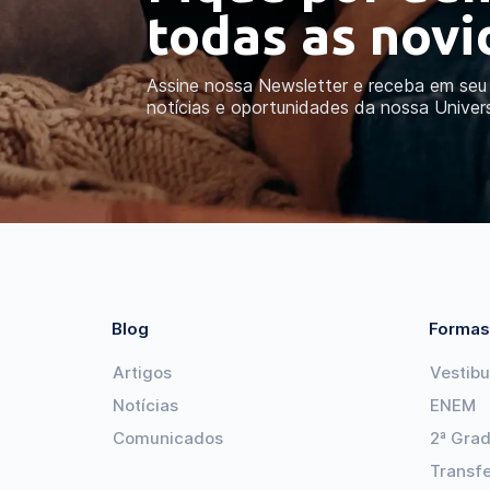
todas as nov
Assine nossa Newsletter e receba em seu 
notícias e oportunidades da nossa Univer
Blog
Formas
Artigos
Vestibu
Notícias
ENEM
Comunicados
2ª Gra
Transf