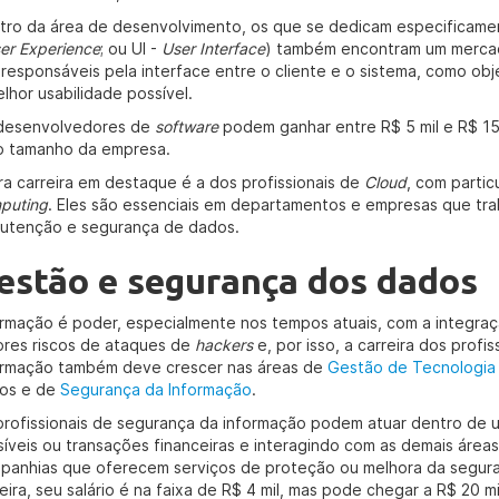
tro da área de desenvolvimento, os que se dedicam especificamen
er Experience
; ou UI -
User Interface
) também encontram um mercado
 responsáveis pela interface entre o cliente e o sistema, como ob
lhor usabilidade possível.
desenvolvedores de
software
podem ganhar entre R$ 5 mil e R$ 15
o tamanho da empresa.
ra carreira em destaque é a dos profissionais de
Cloud
, com parti
puting
. Eles são essenciais em departamentos e empresas que t
utenção e segurança de dados.
estão e segurança dos dados
ormação é poder, especialmente nos tempos atuais, com a integra
ores riscos de ataques de
hackers
e, por isso, a carreira dos profi
ormação também deve crescer nas áreas de
Gestão de Tecnologia
os e de
Segurança da Informação
.
profissionais de segurança da informação podem atuar dentro de
síveis ou transações financeiras e interagindo com as demais ár
panhias que oferecem serviços de proteção ou melhora da seguran
eira, seu salário é na faixa de R$ 4 mil, mas pode chegar a R$ 20 mi