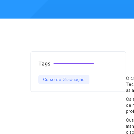
Tags
O c
Curso de Graduação
Tec
as 
Os a
de 
pro
Out
man
dis