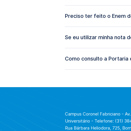
Preciso ter feito o Enem d
Se eu utilizar minha nota 
Como consulto a Portaria
INEP
Campus Coronel Fabriciano - Av
Universitário - Telefone: (31) 3
Rua Bárbara Heliodora, 725, Bom