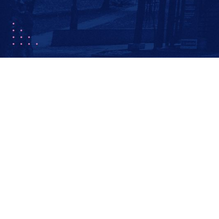
Aqui você te
Calcule agora e descubra quant