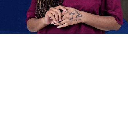
m desconto de até 100%*
o você pode economizar**