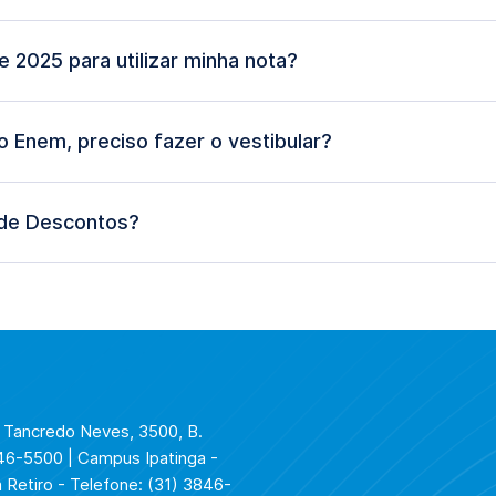
e 2025 para utilizar minha nota?
do Enem, preciso fazer o vestibular?
 de Descontos?
Portaria de Descontos.
. Tancredo Neves, 3500, B.
846-5500 | Campus Ipatinga -
 Retiro - Telefone: (31) 3846-