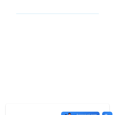
entre os 5 melhores Centros Universitários de MG
+50
anos de tradição em Minas Gerais
Agora que você já sabe um pouco mais sobre a gente,
deixe seu contato e, assim que o Processo Seletivo for
aberto, entraremos em contato. Estamos ansiosos para
conhecê-lo(la)!