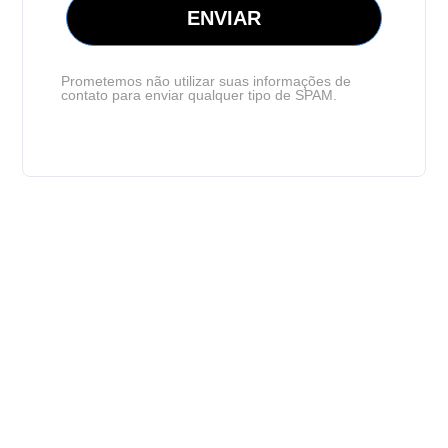
ENVIAR
Prometemos não utilizar suas informações de
contato para enviar qualquer tipo de SPAM.
Por que escolher a
Universidade Católica para
potencializar sua carreira?
Aqui na UCB, oferecemos o modelo de Trilhas de