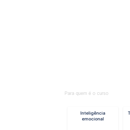
Aqui teoria e prática andam junt
Práticas Jurídicas são exclusivo
rotinas diárias da profissão, of
a realidade do mercado jurídico.
Habilidades pa
Para quem é o curso
Inteligência
emocional