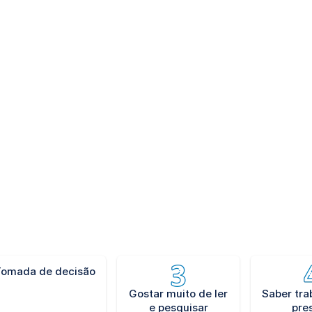
as desde o primeiro semestre, os projetos Escritório-escola, Jui
s para nossos estudantes, o objetivo principal deles é proporcio
erecendo a segurança que você precisa para iniciar sua carreira e 
ra desenvolver como estudante 
Tomada de decisão
Gostar muito de ler
Saber tra
e pesquisar
pre