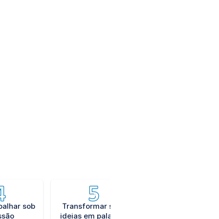
zado Especial e Núcleo de
nar um contato mais direto com as
te ajudando a entender tudo sobre
de advocacia
Observação e sen
crítico
balhar sob
Transformar suas
ssão
ideias em palavras