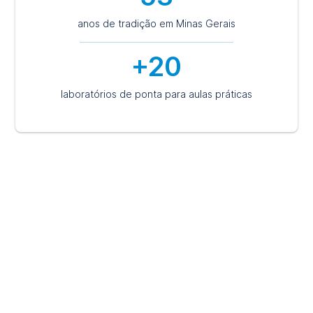
anos de tradição em Minas Gerais
+20
laboratórios de ponta para aulas práticas
O jeito Unileste de aprender
Acreditamos no desenvolvimento integral e na
preparação para o exercício da cidadania responsável,
para isso, nossos currículos são organizados para
promover a aprendizagem de forma global. Assim,
focamos no desenvolvimento de habilidades e
competências para o mercado de trabalho e para