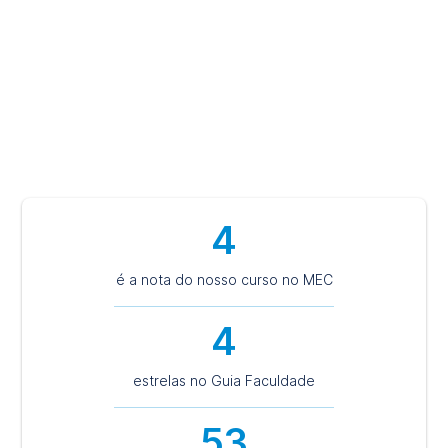
composto por 15 espaços dedicados ao atendimento
individual, grupal, infantil, adulto e de idosos; Projeto de
assistência psicológica para a comunidade regional,
Projetos de pesquisa. E, muito mais!
4
é a nota do nosso curso no MEC
4
estrelas no Guia Faculdade
53