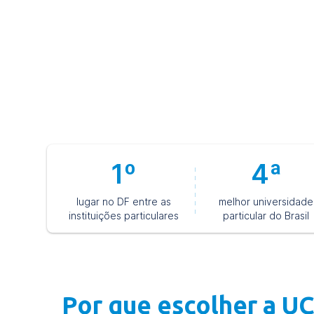
conquiste o seu diploma e se destaque na sua área 
Quer dar um up no seu currículo? 🚀 Venha para
1º
4ª
lugar no DF entre as
melhor universidade
instituições particulares
particular do Brasil
Por que escolher a U