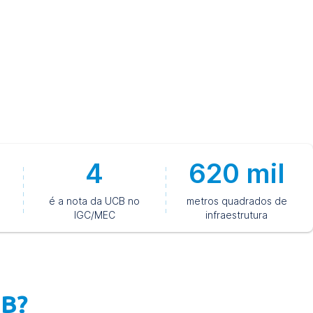
de atuação.
 a Pós-Graduação Connect da Católica de Brasília.
4
620 mil
é a nota da UCB no
metros quadrados de
IGC/MEC
infraestrutura
CB?