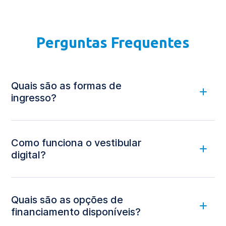
Perguntas Frequentes
Quais são as formas de
ingresso?
Como funciona o vestibular
digital?
ambiente virtual, 100% on-line
Quais são as opções de
financiamento disponíveis?
clicar aqui.