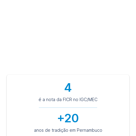
excelência, atividades práticas e laboratoriais, além de
contato com o mercado de trabalho. Aqui, você caminha
para uma carreira profissional de destaque e de sucesso e
pautada em princípios éticos, humanistas e sustentáveis.
Escolha ser FICR e tenha a certeza de um futuro de
valorização.
4
é a nota da FICR no IGC/MEC
+20
anos de tradição em Pernambuco