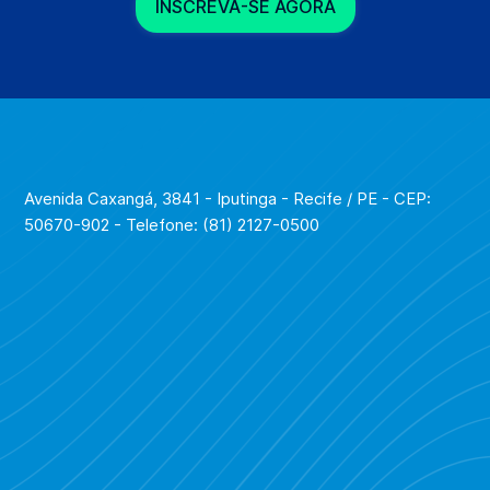
INSCREVA-SE AGORA
Avenida Caxangá, 3841 - Iputinga - Recife / PE - CEP:
50670-902 - Telefone: (81) 2127-0500
Para saber mais sobre qualquer uma das opções, é só
entrar em contato com a gente!