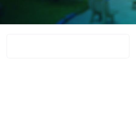
Faça a diferença com a FICR
Ser estudante da Faculdade Católica Imaculada
Conceição do Recife é ter experiências únicas com a
comunidade acadêmica, acesso à uma educação de
excelência, atividades práticas e laboratoriais, além de