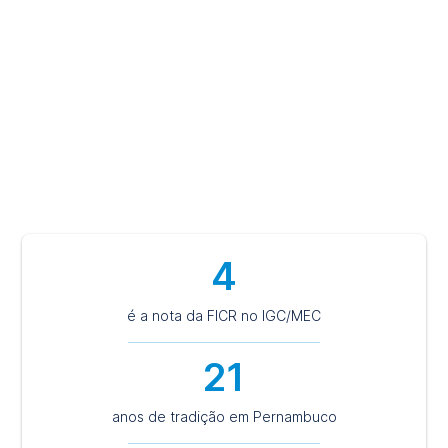
contato com o mercado de trabalho. Aqui, você caminha
para uma carreira profissional de destaque e de sucesso e
pautada em princípios éticos, humanistas e sustentáveis.
Escolha ser FICR e tenha a certeza de um futuro de
valorização.
4
é a nota da FICR no IGC/MEC
21
anos de tradição em Pernambuco