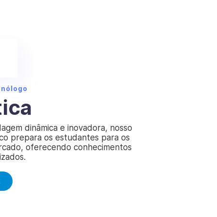
cnólogo
tica
gem dinâmica e inovadora, nosso
ico prepara os estudantes para os
rcado, oferecendo conhecimentos
izados.
E