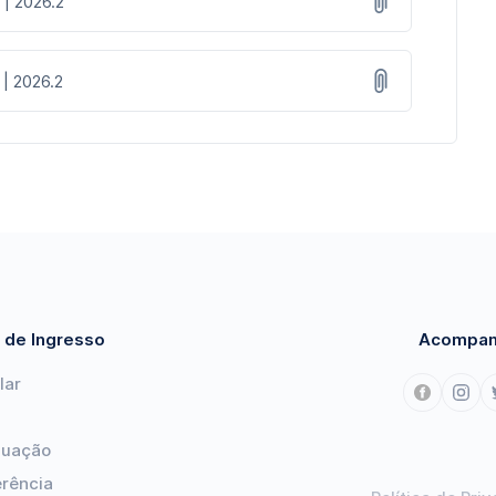
 | 2026.2
 | 2026.2
 de Ingresso
Acompan
lar
duação
erência