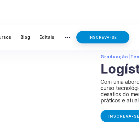
ursos
Blog
Editais
INSCREVA-SE
Graduação
|
Te
Logís
Com uma aborda
curso tecnológ
desafios do me
práticos e atual
INSCREVA-S