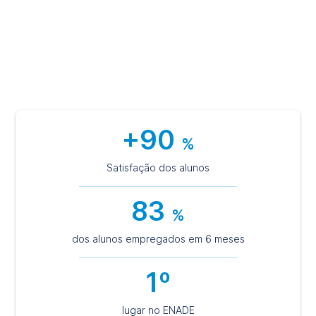
publishing software like Aldus PageMaker including
versions of Lorem Ipsum.
+90
%
Satisfação dos alunos
83
%
dos alunos empregados em 6 meses
1º
lugar no ENADE