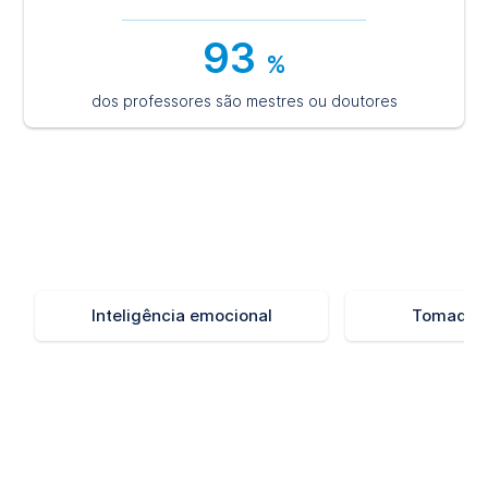
93
%
dos professores são mestres ou doutores
Habilidades Desenvolvidas
Inteligência emocional
Tomada d