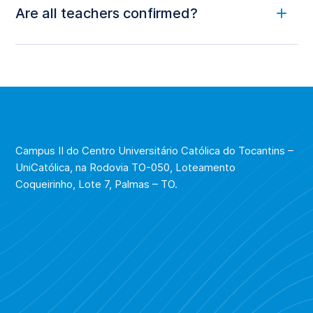
planejamentopos@ucb.br
Are all teachers confirmed?
(61) 3356-9617
3356-9016
planejamentopos@ucb.br
.
Campus II do Centro Universitário Católica do Tocantins –
UniCatólica, na Rodovia TO-050, Loteamento
Coqueirinho, Lote 7, Palmas – TO.