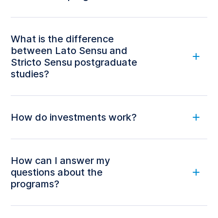
Master's degree
What is the difference
between Lato Sensu and
Stricto Sensu postgraduate
studies?
Doctorate
How do investments work?
How can I answer my
questions about the
programs?
61) 3356-9617
3356-9016