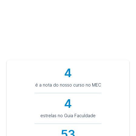
composto por 15 espaços dedicados ao atendimento
individual, grupal, infantil, adulto e de idosos; Projeto de
assistência psicológica para a comunidade regional,
Projetos de pesquisa. E, muito mais!
4
é a nota do nosso curso no MEC
4
estrelas no Guia Faculdade
53