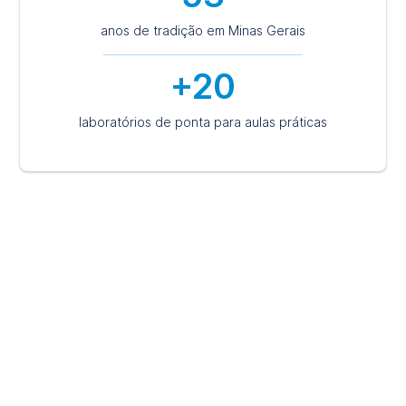
anos de tradição em Minas Gerais
+20
laboratórios de ponta para aulas práticas
O jeito Unileste de aprender
Acreditamos no desenvolvimento integral e na
preparação para o exercício da cidadania responsável,
para isso, nossos currículos são organizados para
promover a aprendizagem de forma global. Assim,
focamos no desenvolvimento de habilidades e
competências para o mercado de trabalho e para