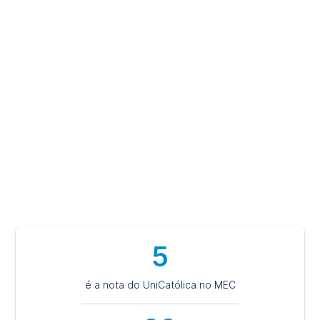
Ser estudante do Centro Universitário Católica do
Tocantins é ter experiências únicas com professores e
colegas, educação de excelência, atividades práticas e
laboratoriais e contato com o mercado de trabalho. Aqui
você caminha para uma carreira profissional de destaque
e bem-sucedida, pautada em princípios éticos,
humanistas e sustentáveis.
Escolha ser UniCatólica e tenha a certeza de um
futuro de valorização.
5
é a nota do UniCatólica no MEC