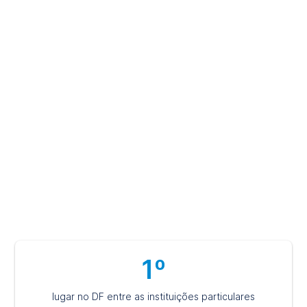
Ser estudante da Universidade Católica de Brasília é ter
experiências únicas com professores e estudantes,
acesso à uma educação de excelência, atividades práticas
e laboratoriais, além de contato com o mercado de
trabalho. Aqui, você caminha para uma carreira profissional
de destaque e de sucesso e pautada em princípios
éticos, humanistas e sustentáveis.
Escolha ser UCB e tenha a certeza de um futuro de
valorização.
1º
lugar no DF entre as instituições particulares