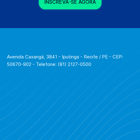
INSCREVA-SE AGORA
Avenida Caxangá, 3841 - Iputinga - Recife / PE - CEP:
50670-902 - Telefone: (81) 2127-0500
Para saber mais sobre qualquer uma das opções, é só
entrar em contato com a gente!