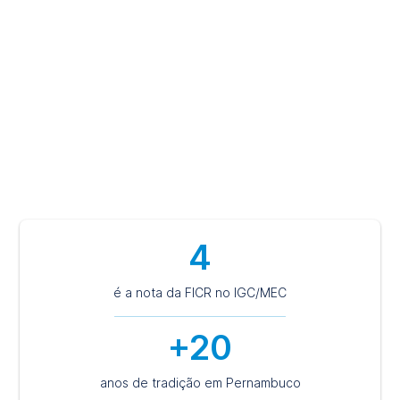
excelência, atividades práticas e laboratoriais, além de
contato com o mercado de trabalho. Aqui, você caminha
para uma carreira profissional de destaque e de sucesso e
pautada em princípios éticos, humanistas e sustentáveis.
Escolha ser FICR e tenha a certeza de um futuro de
valorização.
4
é a nota da FICR no IGC/MEC
+20
anos de tradição em Pernambuco