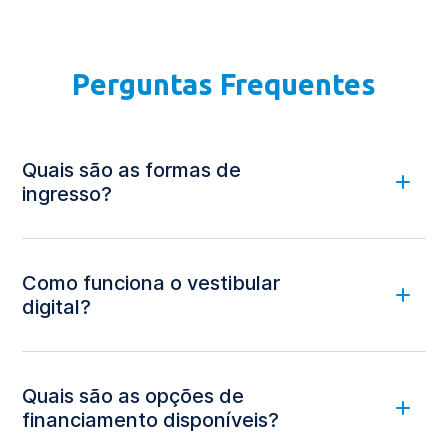
Perguntas Frequentes
Quais são as formas de
ingresso?
Como funciona o vestibular
digital?
ambiente virtual, 100% on-line
Quais são as opções de
financiamento disponíveis?
clicar aqui.