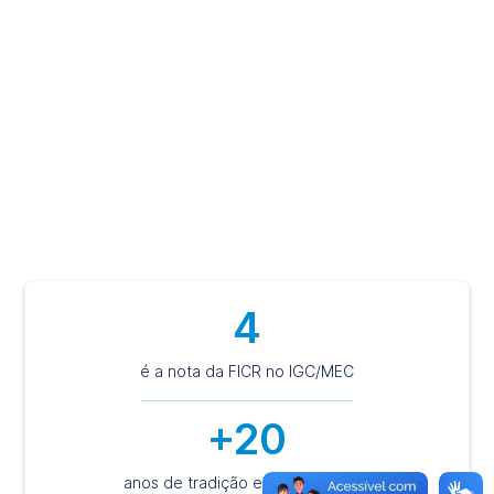
excelência, atividades práticas e laboratoriais, além de
contato com o mercado de trabalho. Aqui, você caminha
para uma carreira profissional de destaque e de sucesso e
pautada em princípios éticos, humanistas e sustentáveis.
Escolha ser FICR e tenha a certeza de um futuro de
valorização.
4
é a nota da FICR no IGC/MEC
+20
anos de tradição em Pernambuco