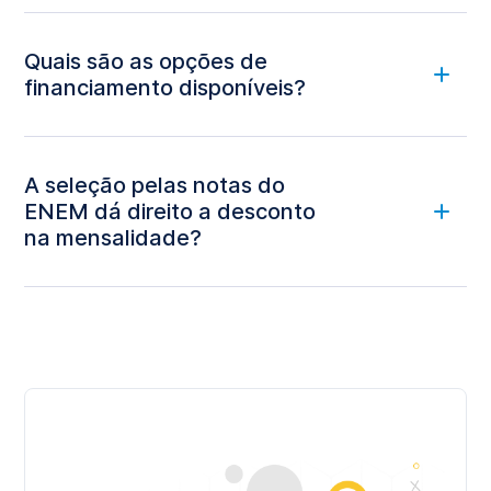
ambiente virtual, 100% on-line
Quais são as opções de
financiamento disponíveis?
clicar aqui.
A seleção pelas notas do
ENEM dá direito a desconto
na mensalidade?