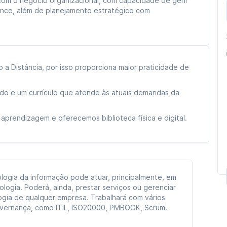
com o negócio organizacional, com capacidade de gerir
ance, além de planejamento estratégico com
a Distância, por isso proporciona maior praticidade de
ado e um currículo que atende às atuais demandas da
aprendizagem e oferecemos biblioteca física e digital.
logia da informação pode atuar, principalmente, em
logia. Poderá, ainda, prestar serviços ou gerenciar
ogia de qualquer empresa. Trabalhará com vários
vernança, como ITIL, ISO20000, PMBOOK, Scrum.