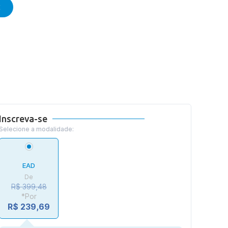
E
Inscreva-se
Selecione a modalidade:
EAD
De
R$ 399,48
*Por
R$ 239,69