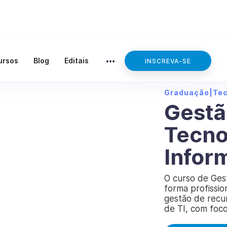
ursos
Blog
Editais
INSCREVA-SE
Graduação
|
Te
Gestã
Tecno
Infor
O curso de Ges
forma profissio
gestão de recu
de TI, com foc