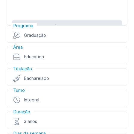
Programa
Inscreva-se
Graduação
Área
Education
Titulação
Bacharelado
Turno
Integral
Duração
3 anos
Dias da semana