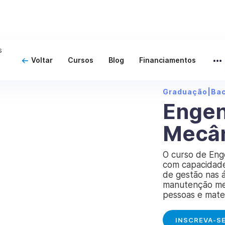
Voltar
Cursos
Blog
Financiamentos
Graduação
|
Ba
Engen
Mecâ
O curso de Eng
com capacidade
de gestão nas 
manutenção mec
pessoas e mater
INSCREVA-S