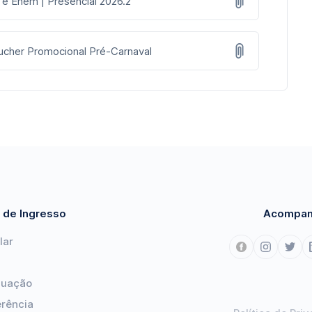
 e Enem | Presencial 2026.2
oucher Promocional Pré-Carnaval
 de Ingresso
Acompan
lar
duação
erência