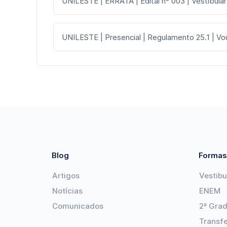
UNILESTE | ERRATA | Edital nº 003 | Vestibular
UNILESTE | Presencial | Regulamento 25.1 | V
Blog
Formas
Artigos
Vestibu
Notícias
ENEM
Comunicados
2ª Gra
Transf