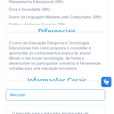
Planejamento Educacional (36h)
Ética e Sociedade (36h)
Ensino da Linguagem Mediado pelo Computador (36h)
Didática do Ensino Superior (36h)
Diferenciais
Processos Cognitivos e Aprendizagem (36h)
Consultoria e Empreendedorismo (36h)
O curso em Educação Disruptiva e Tecnologias
Ambientes Virtuais de Aprendizagem e Design
Educacionais tem como proposta o consolidar e
Instrucional (36h)
aprofundar os conhecimentos acerca do ensino
híbrido e das novas tecnologias, de forma a
desenvolver no participante conceitos e ferramentas
Carga horária total:
360h
voltadas para uma educação inovadora.
Tipo de curso:
Especialização
Informações Gerais
Duração:
09 meses
Formato das aulas:
Aulas online
Mercado
O mercado para o educador aponta para um