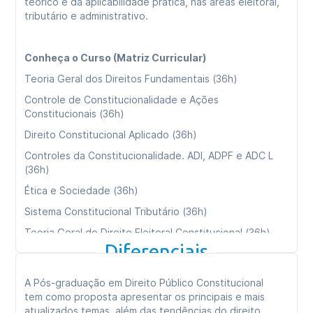
teórico e da aplicabilidade prática, nas áreas eleitoral,
tributário e administrativo.
Conheça o Curso (Matriz Curricular)
Teoria Geral dos Direitos Fundamentais (36h)
Controle de Constitucionalidade e Ações
Constitucionais (36h)
Direito Constitucional Aplicado (36h)
Controles da Constitucionalidade. ADI, ADPF e ADC L
(36h)
Ética e Sociedade (36h)
Sistema Constitucional Tributário (36h)
Teoria Geral do Direito Eleitoral Constitucional (36h)
Diferenciais
Direito Administrativo Constitucional (36h)
Consultoria e Empreendedorismo (36h)
A Pós-graduação em Direito Público Constitucional
Remédios Constitucionais na Prática (36h)
tem como proposta apresentar os principais e mais
atualizados temas, além das tendências do direito