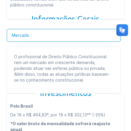
público constitucional.
Carga horária total:
360h
Informações Gerais
Tipo de curso:
Especialização
Duração:
09 meses
Mercado
Formato das aulas:
Aulas online
O profissional de Direito Público Constitucional
tem um mercado em crescente demanda,
podendo atuar nas esferas pública ou privada.
Além disso, todas as atuações jurídicas baseiam-
se no conhecimento constitucional.
Investimentos
Polo Brasil
De 18 x R$ 464,83*, por 18 x R$ 302,13** (-35%)
*O valor bruto da mensalidade sofrerá reajuste
anual.