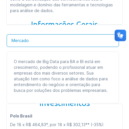
Carga horária total:
360h
modelagem e domínio das ferramentas e tecnologias
para análise de dados.
Tipo de curso:
Especialização
Duração:
09 meses
Informações Gerais
Formato das aulas:
Aulas online
Mercado
O mercado de Big Data para BA e BI está em
crescimento, podendo o profissional atuar em
empresas dos mais diversos setores. Sua
atuação tem como foco a análise de dados para
entendimento do negócio e orientação para
busca por soluções dos problemas empresariais.
Investimentos
Polo Brasil
De 18 x R$ 464,83*, por 18 x R$ 302,13** (-35%)