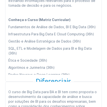
extraindo informações relevantes para o processo de
tomada de decisão e para os negócios.
Conheça o Curso (Matriz Curricular)
Fundamentos de Análise de Dados, BI E Big Data (36h)
Infraestrutura Para Big Data E Cloud Computing (36h)
Gestão e Análise Estratégica de Dados (36h)
SQL, ETL e Modelagem de Dados para BI e Big Data
(36h)
Ética e Sociedade (36h)
Algoritmos e Jurimetria (36h)
Redes Neuraus e Deep Learning (36h)
Diferenciais
Transformações Digitais (36h)
Consultoria e Empreendedorismo (36h)
O curso de Big Data para BA e BI tem como proposta o
Data Mining (Mineração De Dados (36h)
desenvolvimento da capacidade de análise e busca
por soluções de BI para os desafios empresariais, bem
como a consolidação dos conhecimentos sobre