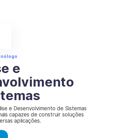
cnólogo
se e
volvimento
stemas
lise e Desenvolvimento de Sistemas
nais capazes de construir soluções
versas aplicações.
E