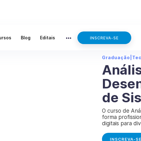
ursos
Blog
Editais
INSCREVA-SE
Graduação
|
Te
Análi
Desen
de Si
O curso de Aná
forma profissio
digitais para di
INSCREVA-S